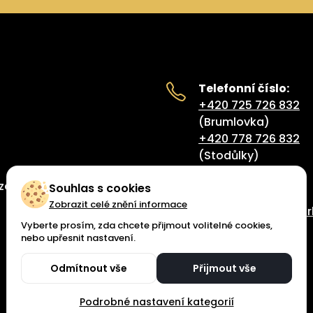
Telefonní číslo:
+420 725 726 832
(Brumlovka)
+420 778 726 832
(Stodůlky)
ze
Souhlas s cookies
E-mail:
Zobrazit celé znění informace
recepce@betterbar
Vyberte prosím, zda chcete přijmout volitelné cookies,
nebo upřesnit nastavení.
Odmítnout vše
Přijmout vše
Ochrana osobních údajů
Podrobné nastavení kategorií
Made with 🧡 by
Weblantis