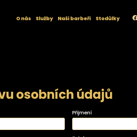
O nás
Služby
Naši barbeři
Stodůlky
vu osobních údajů
Přijmení